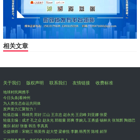
相关文章
关于我们
版权声明
联系我们
友情链接
收费标准
地球村民网携手
今日头条|看神州
为人类生态命运共同体
发声发力汇聚智力！
轮值总编：韩雄亮 郑好 江山 王京忠 赵永光 王启峰 刘亚娜 张爱
轮值主编：成才 孔之众 赵永光 郑能量 郑爽 李婉儿 王勇盛 锡林夫 张旭辉 陶德巴
雅尔 郝好 张傲 韩浩 李真真
公益律师：宋晓江 韩英伟 赵大瑩 梁睿悦 李鹏 韩秀芳 陈维 郝萍