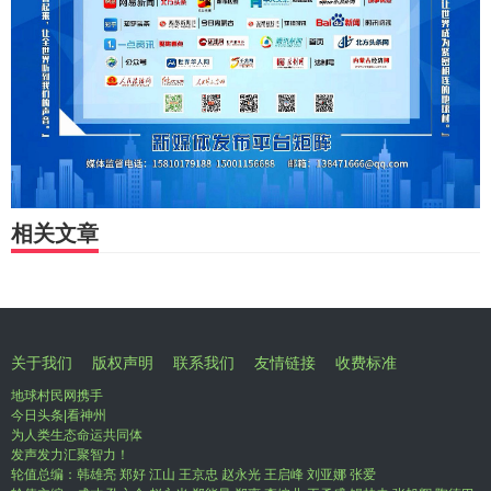
相关文章
关于我们
版权声明
联系我们
友情链接
收费标准
地球村民网携手
今日头条|看神州
为人类生态命运共同体
发声发力汇聚智力！
轮值总编：韩雄亮 郑好 江山 王京忠 赵永光 王启峰 刘亚娜 张爱