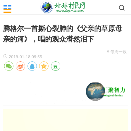
腾格尔一首撕心裂肺的《父亲的草原母
亲的河》，唱的观众潸然泪下
# 每周一歌
2019-01-18 09:55