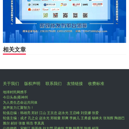
相关文章
关于我们
版权声明
联系我们
友情链接
收费标准
地球村民网携手
今日头条|看神州
为人类生态命运共同体
发声发力汇聚智力！
轮值总编：韩雄亮 郑好 江山 王京忠 赵永光 王启峰 刘亚娜 张爱
轮值主编：成才 孔之众 赵永光 郑能量 郑爽 李婉儿 王勇盛 锡林夫 张旭辉 陶德巴
雅尔 郝好 张傲 韩浩 李真真
公益律师：宋晓江 韩英伟 赵大瑩 梁睿悦 李鹏 韩秀芳 陈维 郝萍