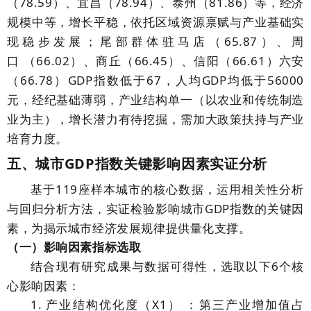
（
78.59）、宜昌（78.94）、泰州（81.86）等，经济
规模中等，增长平稳，依托区域资源禀赋与产业基础实
现稳步发展；尾部群体驻马
店（
65.87）、周
口
（
66.02）、商丘（66.45）、信阳（66.61）
六安
（
66.78）
GDP指数低于67，人均GDP均低于5
6
000
元
，
经纪基础薄弱，产业结构单一（以农业和传统制造
业为主），增长潜力有待挖掘，需加大政策扶持与产业
培育力度。
五、城市
GDP指数关键影响因素实证分析
基于
11
9
座样本城市的核心数据，运用相关性分析
与回归分析方法，实证检验影响城市
GDP指数的关键因
素，为揭示城市经济发展规律提供量化支撑。
（一）影响因素指标选取
结合现有研究成果与数据可得性，选取以下
6个核
心影响因素：
1.
产业结构优化度（
X1
）
：
第三产业增加值占