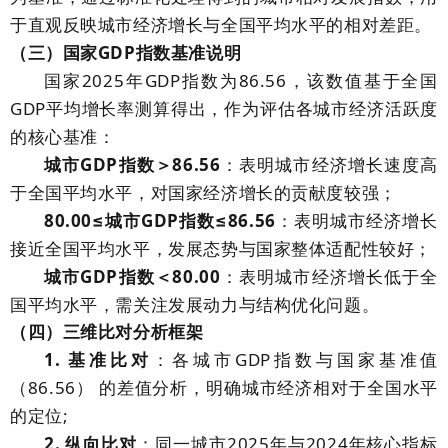
于直观反映城市经济增长与全国平
均水平的相对差距。
（三）国家
GDP指数基准说明
国家
2025年GDP指数为86.56，该数值基于全国
GDP平均增长率测算得出，作为评估各城市经济
活跃度
的核心基准：
城市
GDP指数＞86.56
：表明城市经济增长速度高
于全国平均水平，对
国家经济增长的贡献度较强；
80.00≤城市
GDP
指数
≤86.56
：表明城市经济增长
接近全国平均水平，发展态势与国家整体适配性较
好；
城市
GDP指数＜80.00
：表明城市经济增长低于全
国平均水平，需关注发展动力与结构优化问题。
（四）三维比对分析框架
1.
基准比对
：各城市
GDP指数与国家基准值
（86.56）
的差值分
析，明确城市经济相对于全国水平
的定位
;
2.
纵向比对
：同一城市
2025年与2024年核心指标