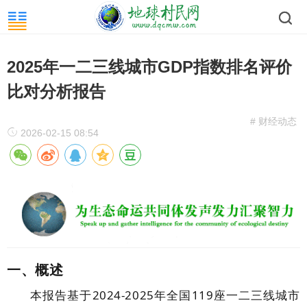
2025年一二三线城市GDP指数排名评价
比对分析报告
# 财经动态
2026-02-15 08:54
一、概述
本报告基于
2024-2025年全国11
9
座一
二三线城市