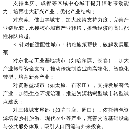
支持重庆、成都等区域中心城市提升辐射带动能
力，培育壮大新兴产业，
优化产业结构；
对东莞、佛山等城市，加大政策支持力度，完善产
业链配套，承接核心城市产业转移，推动经
济向高适配
性梯队跨越。
3. 针对低适配性城市：精准施策帮扶，破解发展瓶
颈
对东北老工业基地城市（如哈尔滨、长春
），
加大
产业转型资金支持，推动传统制造业向高端化、智
能化
转型，培育新兴产业；
对资源型城市（如太原、石家庄
），
支持发展替代
产业，加强生态环境治理，推进资源枯竭型城市转
型试
点建设；
对三线城市尾部（如驻马店、周口
），
依托特色资
源培育乡村旅游、现代农业等产业，完善交通基础
设施
与公共服务体系，吸引人口回流与外来投
资。