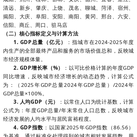
清远
、
新乡、肇庆、上饶、茂名、聊城、菏泽、宿州、
揭阳、大庆
、
阜阳、安阳、南阳、黄冈、邢台、六安、
信阳、商丘、周口、驻马店
（二）核心指标定义与计算方法
1.
GDP总量（亿元）
：指城市在
2024-2025年度
内生产的全部最终产品和服务的市场价值
总和，反映城
市经济规模体量。
2.
GDP增长率（%）
：以可比价格计算的年度
GDP
同比增速，反映城市经济增长的动态趋势，计算公式
为
：（
2025年GDP总量2024年GDP总量）/2024年
GDP总量×100%。
3.
人均
GDP（元
）
：
以常住人口为统计基数，计算
公式为：年度
GDP
总量
/年末常住人口总数，反映城市
经济发展的人均水平与居民富裕程度。
4.
GDP指数
：以国家
2025年GDP指数（86.56）
为基准，通过标准化处理得到的城市相对发展指数
，用