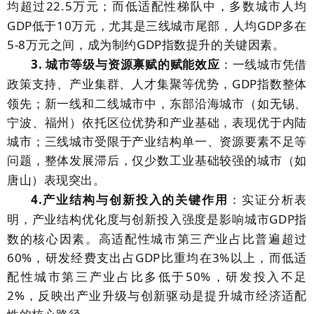
均超过22.5万元；而低适配
性梯队中，多数城市人
均
GDP低于10万元，尤其是三线城市尾部，人均GDP多在
5
-
8万元之间，成为制约GDP指数提升的关键
因素。
3.
城市等级与资源禀赋的赋能效应
：一线城市凭借
政策支持、产业集群、人才集聚等优势，
GDP指数整体
领先；新一线和二线城市中，东部沿海城市（如无锡、
宁波、福州）依托区位优势和产业基础，表现优于内陆
城市；三线城市受限于产业结构单一、资源要素不足等
问题，整体发展滞后，仅少数工业
基础较强的城市（如
唐山）表现突出。
4.
产业结构与创新投入的关键作用
：实证分析表
明，产业结构优化度与创新投入强度是影响城市
GDP指
数的核心因素。高适配性城市第三产业占比普遍超过
60%，研发经费支出占GDP比重均在3%以上，而低适
配性城市第三产业占比多低于50%，研发投入不足
2%，反映出产业升级与创新驱动是提升城市经济适配