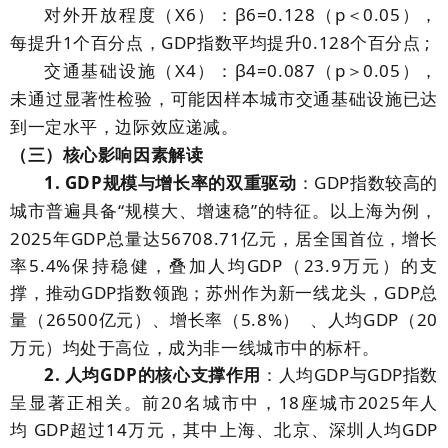
对外开放程度（
X6
）：
β6=0.128（p＜0.05
），
每提升
1个百
分点，
GDP指数平均提升0.128个百分点
;
交通基础设施（
X4
）：
β4=0.087（p＞0.05
），
未通过
显著性检验，可能因样本城市交通基础设施已
达
到一定水平，边际效应递减。
（三）核心影响因素解读
1.
GDP规模与增长率的双重驱动
：
GDP指数较高的
城市普遍具备“规模大、增速稳”的特征。以上海为
例，
2025年GDP总量达56708.71亿元，居全国首位，增长
率5.4%保持稳健，叠加人均GDP（23.9万元）的支
撑，推动GDP指数领跑；苏州作为新一线龙头，GDP总
量（26500亿元）、增长率（5.8%）
、人均
GDP（20
万元）均处于高位，成为非一线城市中的标杆。
2.
人均
GDP的核心支撑作用
：人均
GDP与GDP指数
呈显著正相关。前2
0名城市中，18座城市2025年人
均
GDP超过14万元，其中上海、北京、深圳人均GDP