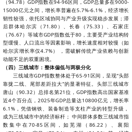
（
94.78）
GDP指数在94
-
96区间，GDP总量多在
9000-
15000亿元之
间，增长率普遍在
5.
7
%
-
6.1%，经济增长
韧性较强，依托区域协同与产业升级实现稳步发展；滞
后群
体哈尔滨（
71.80）、长春（75.33）、石家庄
（76
.67）等城市GDP指数低于80，主要受产业结构转
型缓慢、人口流出等因素影响，增长速度相对较慢（如
哈尔滨增长率仅
4.7%
）
，
需破解传统产业依赖
与创新
动能不足的双重困境。
（四）三线城市：整体偏低与两极分化
三线城市
GDP指数整体处于65
-
91区间，呈现“头部
靠拢二线、尾部差距拉大”的显著特征。头部三线
城市
唐山（
90.32）总排名第2
1
位，
GDP指数高出国家
基准
近
4个百分点，2025年GDP总量达10800亿
元，增长率
6.1%，凭借钢铁、装备制造等支柱产业的转型升级，
成为
三线城市中的经济标杆；
中间群体多数三线城市指
数集中在
70
-
85区间，如
芜湖（
86.22）、
襄阳