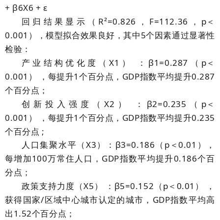
+
β6X6 + ε
回归结果显示（
R²=0.826，F=112.36，p＜
0.001
），
模型拟
合效果良好，其中
5个因素通过显著性
检
验：
产业结构优化度（
X1
）
：
β1=0.287（p＜
0.001
）
，
每提升
1个百分点，GDP指数平均提升0.287
个百分
点；
创新投入强度（
X2
）
：
β2=0.235（p＜
0.001
）
，
每提升
1个百分点，GDP指数平均提升0.235
个百分点
;
人口集聚水平（
X3
）：
β3=0.186（p＜0.01
），
每增加
100万常住人口，GDP指数平均提升0.186个百
分点；
政策支持力度（
X5
）
：
β5=0.152（p＜0.01
）
，
获得国家
/区域中心城市认定的城市，GDP指数平均高
出
1.52个百分点；