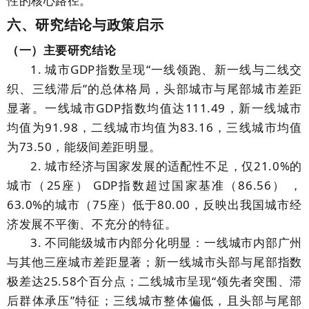
性的核心路径。
六、研究结论与政策启示
（一）主要研究结论
1.
城市
GDP指数呈现“一线领跑、新一线与二线交
织、三线滞后”的总
体格局，头部城市与尾部城市差距
显著。一线城市
GDP指数均值达111.49，新一线城市
均值为9
1.98
，二线城市均值为
8
3.16
，三线城
市均值
为
73.5
0
，能级间差距明显。
2.
城市经济与国家发展的适配性不足，仅
2
1.0
%的
城市（2
5
座）
GDP
指数超过国家基准（
86.56
）
，
63.
0
%的城市（7
5
座）低于
80.00，反映出我国城市经
济发展不平衡、不充分的特征。
3.
不同能级城市内部分化明显：一线城市内部广
州
与其他三座城市差距显著；新一线城市头部与尾部指
数
极差达
25.58个百分点；二线城市呈现“领先者突围、滞
后群体承压”
特征；三线城市整体偏低，且
头部与尾部