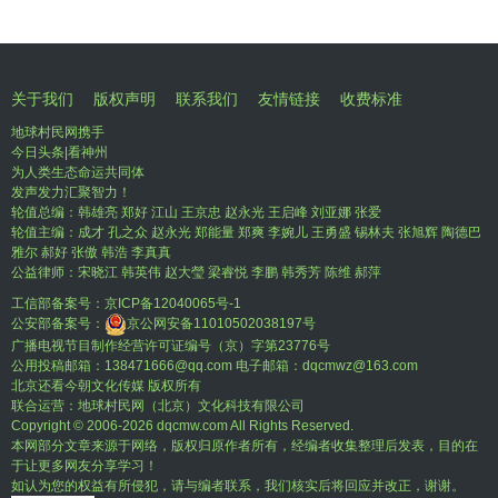
关于我们
版权声明
联系我们
友情链接
收费标准
地球村民网携手
今日头条|看神州
为人类生态命运共同体
发声发力汇聚智力！
轮值总编：韩雄亮 郑好 江山 王京忠 赵永光 王启峰 刘亚娜 张爱
轮值主编：成才 孔之众 赵永光 郑能量 郑爽 李婉儿 王勇盛 锡林夫 张旭辉 陶德巴
雅尔 郝好 张傲 韩浩 李真真
公益律师：宋晓江 韩英伟 赵大瑩 梁睿悦 李鹏 韩秀芳 陈维 郝萍
工信部备案号：
京ICP备12040065号-1
公安部备案号：
京公网安备11010502038197号
广播电视节目制作经营许可证编号（京）字第23776号
公用投稿邮箱：138471666@qq.com 电子邮箱：dqcmwz@163.com
北京还看今朝文化传媒 版权所有
联合运营：地球村民网（北京）文化科技有限公司
Copyright © 2006-
2026 dqcmw.com All Rights Reserved.
本网部分文章来源于网络，版权归原作者所有，经编者收集整理后发表，目的在
于让更多网友分享学习！
如认为您的权益有所侵犯，请与编者联系，我们核实后将回应并改正，谢谢。