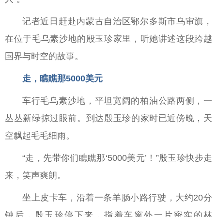
记者近日赶赴内蒙古自治区鄂尔多斯市乌审旗，
在位于毛乌素沙地的殷玉珍家里，听她讲述这段跨越
国界与时空的故事。
走，瞧瞧那5000美元
车行毛乌素沙地，平坦宽阔的柏油公路两侧，一
丛丛新绿掠过眼前。到达殷玉珍的家时已近傍晚，天
空飘起毛毛细雨。
“走，先带你们瞧瞧那‘5000美元’！”殷玉珍快步走
来，笑声爽朗。
坐上皮卡车，沿着一条羊肠小路行驶，大约20分
钟后，殷玉珍停下来，指着车窗外一片密实的林