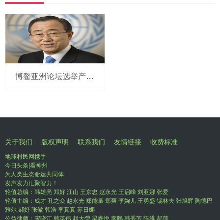
博鳌亚洲论坛选举产生新一届理事会 潘基文当选理事长
关于我们
版权声明
联系我们
友情链接
收费标准
地球村民网携手
今日头条|看神州
为人类生态命运共同体
发声发力汇聚智力！
轮值总编：韩雄亮 郑好 江山 王京忠 赵永光 王启峰 刘亚娜 张爱
轮值主编：成才 孔之众 赵永光 郑能量 郑爽 李婉儿 王勇盛 锡林夫 张旭辉 陶德巴
雅尔 郝好 张傲 韩浩 李真真 苏日娜
公益律师：宋晓江 韩英伟 赵大瑩 梁睿悦 李鹏 韩秀芳 陈维 郝萍