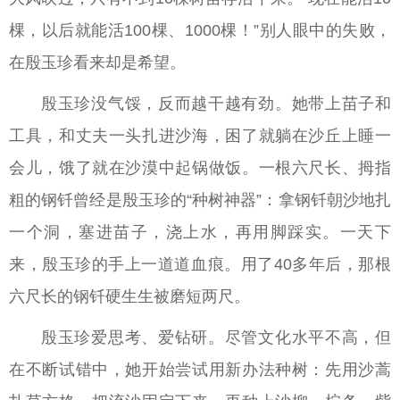
棵，以后就能活100棵、1000棵！”别人眼中的失败，
在殷玉珍看来却是希望。
殷玉珍没气馁，反而越干越有劲。她带上苗子和
工具，和丈夫一头扎进沙海，困了就躺在沙丘上睡一
会儿，饿了就在沙漠中起锅做饭。一根六尺长、拇指
粗的钢钎曾经是殷玉珍的“种树神器”：拿钢钎朝沙地扎
一个洞，塞进苗子，浇上水，再用脚踩实。一天下
来，殷玉珍的手上一道道血痕。用了40多年后，那根
六尺长的钢钎硬生生被磨短两尺。
殷玉珍爱思考、爱钻研。尽管文化水平不高，但
在不断试错中，她开始尝试用新办法种树：先用沙蒿