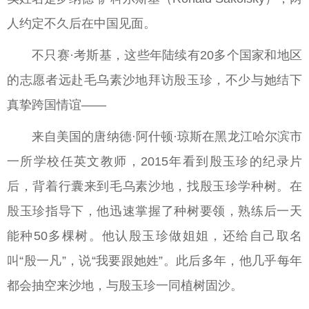
人约定不久后在中国见面。
不只赛·考斯基，这些年陆续有20多个国家和地区
的志愿者远赴毛乌素沙地拜访殷玉珍，不少与她结下
真挚跨国情谊——
来自美国的唐纳德·阿什顿·琼斯在黑龙江哈尔滨市
一所学校任英文教师，2015年看到殷玉珍的纪录片
后，背着行囊来到毛乌素沙地，找殷玉珍学种树。在
殷玉珍指导下，他迅速掌握了种树要领，熟练后一天
能种50多棵树。他认殷玉珍做姐姐，还给自己取名
叫“殷一凡”，说“我要跟她姓”。此后多年，他几乎每年
都会抽空来沙地，与殷玉珍一同植树固沙。