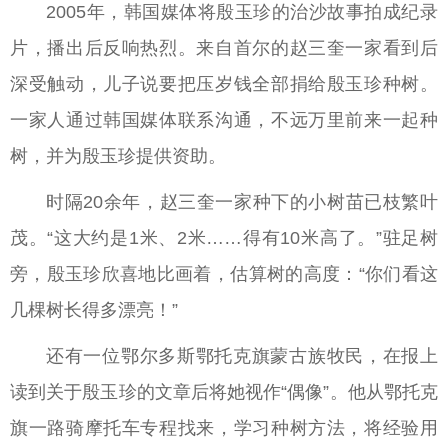
2005年，韩国媒体将殷玉珍的治沙故事拍成纪录
片，播出后反响热烈。来自首尔的赵三奎一家看到后
深受触动，儿子说要把压岁钱全部捐给殷玉珍种树。
一家人通过韩国媒体联系沟通，不远万里前来一起种
树，并为殷玉珍提供资助。
时隔20余年，赵三奎一家种下的小树苗已枝繁叶
茂。“这大约是1米、2米……得有10米高了。”驻足树
旁，殷玉珍欣喜地比画着，估算树的高度：“你们看这
几棵树长得多漂亮！”
还有一位鄂尔多斯鄂托克旗蒙古族牧民，在报上
读到关于殷玉珍的文章后将她视作“偶像”。他从鄂托克
旗一路骑摩托车专程找来，学习种树方法，将经验用