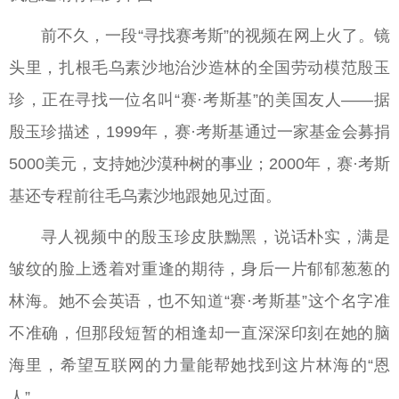
前不久，一段“寻找赛考斯”的视频在网上火了。镜
头里，扎根毛乌素沙地治沙造林的全国劳动模范殷玉
珍，正在寻找一位名叫“赛·考斯基”的美国友人——据
殷玉珍描述，1999年，赛·考斯基通过一家基金会募捐
5000美元，支持她沙漠种树的事业；2000年，赛·考斯
基还专程前往毛乌素沙地跟她见过面。
寻人视频中的殷玉珍皮肤黝黑，说话朴实，满是
皱纹的脸上透着对重逢的期待，身后一片郁郁葱葱的
林海。她不会英语，也不知道“赛·考斯基”这个名字准
不准确，但那段短暂的相逢却一直深深印刻在她的脑
海里，希望互联网的力量能帮她找到这片林海的“恩
人”。