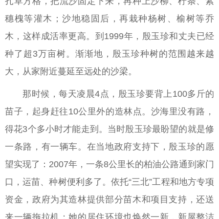
扎草方格，把流沙固定下来，再种上沙柳、柠条、紫
穗槐等灌木；沙地稳固后，再栽种杨树、榆树等乔
木，这样成活率更高。到1999年，殷玉珍和丈夫已经
种了超3万亩树。渐渐地，殷玉珍种树的范围越来越
大，从家附近蔓延至远处的沙梁。
那时候，每天凌晨4点，殷玉珍要背上100多斤的
苗子，起身赶往10公里外的造林点。沙海里没有路，
得花3个多小时才能走到。当时殷玉珍最盼望的就是修
一条路，有一辆车。在当地政府支持下，殷玉珍的愿
望实现了：2007年，一条8公里长的柏油公路通到家门
口，运苗、种树便利多了。依托“三北”工程和地方专项
资金，政府为其造林提供部分苗木和项目支持，还送
来一辆拖拉机；她的居住环境也焕然一新，新屋整洁