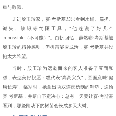
重与敬佩。
走进殷玉珍家，赛·考斯基却只看到水桶、扁担、
锄头、铁锹等简陋工具，“他连说了好几个
impossible（不可能）”。白帆回忆，虽然赛·考斯基被
殷玉珍的精神感动，但树苗能否成活，赛·考斯基并没
抱太大希望。
当时，殷玉珍为远道而来的客人准备了豆面和
糕，表达美好祝愿：糕代表“高高兴兴”，豆面意味“健
康长寿”。临别时，她拿出两双连夜绣制的鞋垫，送给
赛·考斯基，并暗自下定决心：总有一天要让赛·考斯基
看到，那些刚栽下的树苗会长成参天大树。