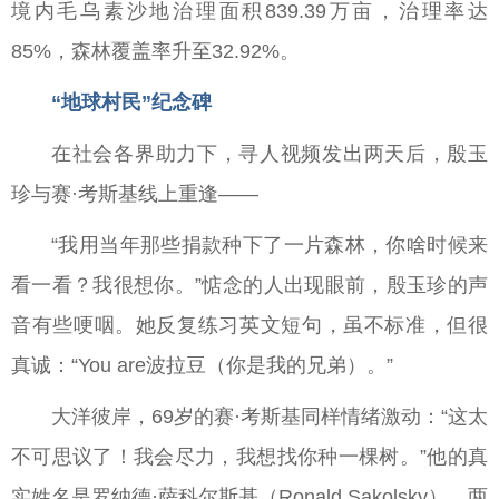
境内毛乌素沙地治理面积839.39万亩，治理率达
85%，森林覆盖率升至32.92%。
“地球村民”纪念碑
在社会各界助力下，寻人视频发出两天后，殷玉
珍与赛·考斯基线上重逢——
“我用当年那些捐款种下了一片森林，你啥时候来
看一看？我很想你。”惦念的人出现眼前，殷玉珍的声
音有些哽咽。她反复练习英文短句，虽不标准，但很
真诚：“You are波拉豆（你是我的兄弟）。”
大洋彼岸，69岁的赛·考斯基同样情绪激动：“这太
不可思议了！我会尽力，我想找你种一棵树。”他的真
实姓名是罗纳德·萨科尔斯基（Ronald Sakolsky），两