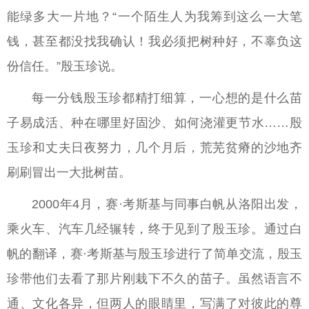
能绿多大一片地？“一个陌生人为我筹到这么一大笔
钱，甚至都没找我确认！我必须把树种好，不辜负这
份信任。”殷玉珍说。
每一分钱殷玉珍都精打细算，一心想的是什么苗
子易成活、种在哪里好固沙、如何浇灌更节水……殷
玉珍和丈夫日夜努力，几个月后，荒芜贫瘠的沙地齐
刷刷冒出一大批树苗。
2000年4月，赛·考斯基与同事白帆从洛阳出发，
乘火车、汽车几经辗转，终于见到了殷玉珍。通过白
帆的翻译，赛·考斯基与殷玉珍进行了简单交流，殷玉
珍带他们去看了那片刚栽下不久的苗子。虽然语言不
通、文化各异，但两人的眼睛里，写满了对彼此的尊