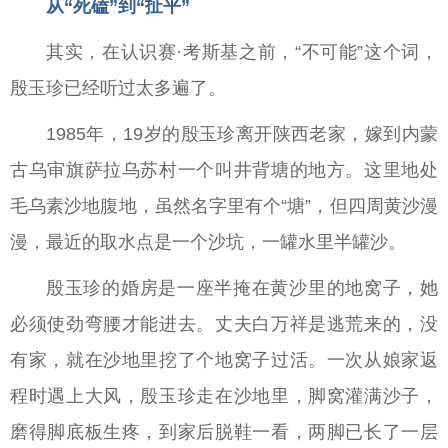
从“死磕”到“扯平”
其实，在认识赛·考斯基之前，“不可能”这个词，
殷玉珍已经听过太多遍了。
1985年，19岁的殷玉珍离开陕西老家，嫁到内蒙
古乌审旗萨拉乌苏村一个叫井背塘的地方。这里地处
毛乌素沙地腹地，虽然名字里有个“塘”，但四周黄沙漫
漫，最近的取水点是一个沙坑，一罐水里半罐沙。
殷玉珍的婚房是一座半掩在黄沙里的地窝子，她
必须使劲弯腰才能进去。丈夫白万祥是逃荒来的，没
有家，就在沙地里挖了个地窝子过活。一次从娘家返
程时遇上大风，殷玉珍走在沙地里，脚窝灌满沙子，
磨得脚底板生疼，到家后脱鞋一看，两脚已长了一层