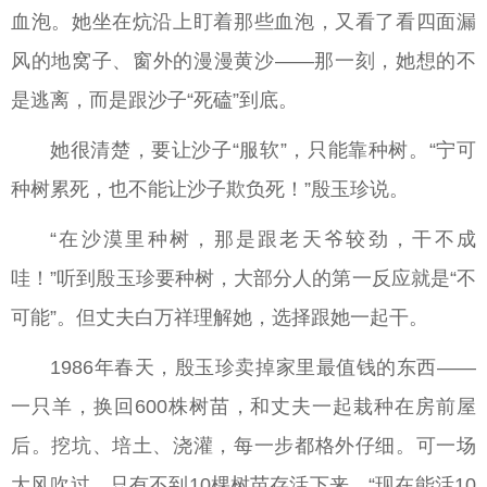
血泡。她坐在炕沿上盯着那些血泡，又看了看四面漏
风的地窝子、窗外的漫漫黄沙——那一刻，她想的不
是逃离，而是跟沙子“死磕”到底。
她很清楚，要让沙子“服软”，只能靠种树。“宁可
种树累死，也不能让沙子欺负死！”殷玉珍说。
“在沙漠里种树，那是跟老天爷较劲，干不成
哇！”听到殷玉珍要种树，大部分人的第一反应就是“不
可能”。但丈夫白万祥理解她，选择跟她一起干。
1986年春天，殷玉珍卖掉家里最值钱的东西——
一只羊，换回600株树苗，和丈夫一起栽种在房前屋
后。挖坑、培土、浇灌，每一步都格外仔细。可一场
大风吹过，只有不到10棵树苗存活下来。“现在能活10