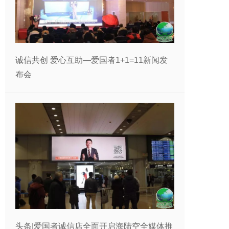
诚信共创 爱心互助—爱国者1+1=11新闻发
布会
头条|爱国者诚信店全面开启海陆空全媒体推