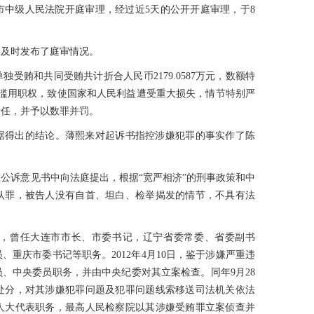
南市中级人民法院开庭审理，经过近5天的公开开庭审理，于8
博及时发布了庭审情况。
受贿和共同受贿共计折合人民币2179.0587万元，数额特
；滥用职权，致使国家和人民利益遭受重大损失，情节特别严
责任，并予以数罪并罚。
据得出的结论。薄熙来对起诉书指控涉嫌犯罪的事实作了陈
公诉意见书中向法庭提出，根据“宽严相济”的刑事政策和中
认罪，被告人没有自首、坦白、检举揭发的情节，不具有法
县人，曾任大连市市长、市委书记，辽宁省委常委、省委副书
重庆市委书记等职务。2012年4月10日，鉴于涉嫌严重违
、中央委员职务，并由中央纪委对其立案检查。同年9月28
处分，对其涉嫌犯罪问题及犯罪问题线索移送司法机关依法
人大代表职务，最高人民检察院以其涉嫌受贿罪立案侦查并