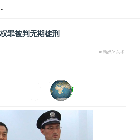
态
权罪被判无期徒刑
# 新媒体头条