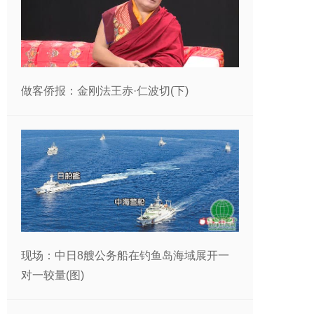
做客侨报：金刚法王赤·仁波切(下)
现场：中日8艘公务船在钓鱼岛海域展开一
对一较量(图)