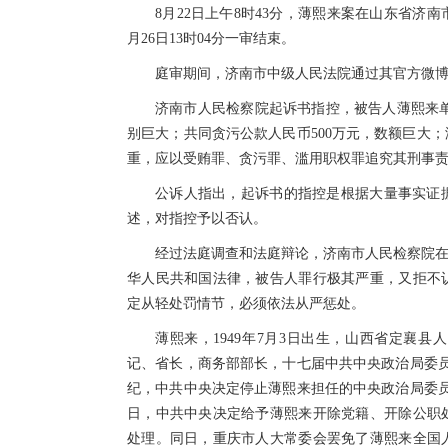
8月22日上午8时43分，薄熙来案在山东省济
月26日13时04分一审结束。
庭审期间，济南市中级人民法院通过其官方微
济南市人民检察院起诉书指控，被告人薄熙来单独
别巨大；共同贪污公款人民币500万元，数额巨大
重，应以受贿罪、贪污罪、滥用职权罪追究其刑事
公诉人指出，起诉书的指控是根据大量事实证
述，对指控予以否认。
经过法庭调查和法庭辩论，济南市人民检察院在
华人民共和国法律，被告人罪行极其严重，又拒不
定从轻处罚情节，必须依法从严惩处。
薄熙来，1949年7月3日出生，山西省定襄
记、省长，商务部部长，十七届中共中央政治局委员、
纪，中共中央决定停止薄熙来担任的中央政治局委员
日，中共中央决定给予薄熙来开除党籍、开除公职
处理。同日，重庆市人大常委会罢免了薄熙来全国