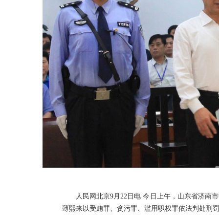
人民网北京9月22日电 今日上午，山东省济
薄熙来以受贿罪、贪污罪、滥用职权罪依法判处刑