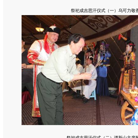
祭祀成吉思汗仪式（一）乌可力敬
祭祀成吉思汗仪式（二）谭新山主席