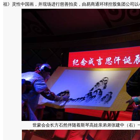
祖》灵性中国画，并现场进行慈善拍卖，由易商通环球控股集团公司以4
世蒙会会长方石然伴随着斯琴高娃亲弟弟张建中（右）