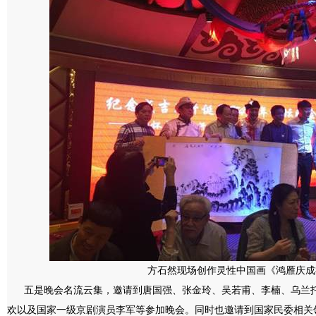
方石然现场创作灵性中国画《鸿雁庆成
五是晚会名流云集，邀请到唐国强、张金玲、吴若甫、李楠、乌兰托
欢以及国家一级京剧演员李军等参加晚会。同时也邀请到国家民委相关