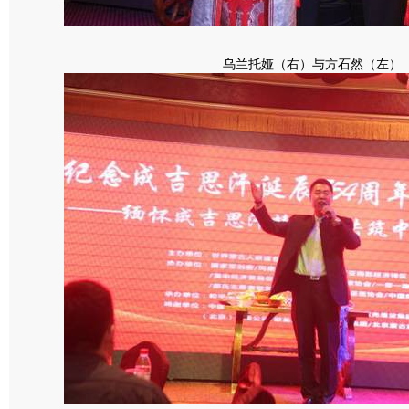
乌兰托娅（右）与方石然（左）