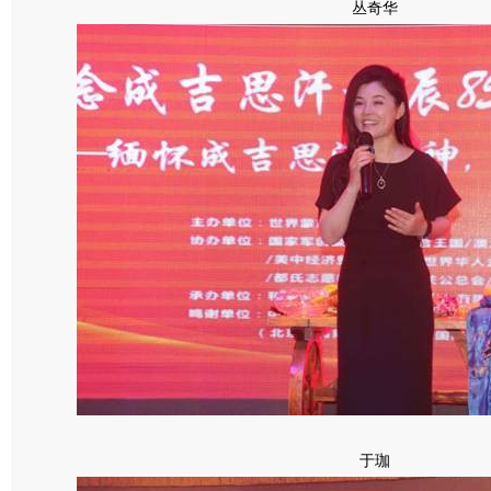
丛奇华
于珈