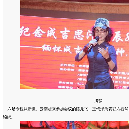
满静
六是专程从新疆、云南赶来参加会议的陈龙飞、王锦泽为表彰方石然
锦旗。