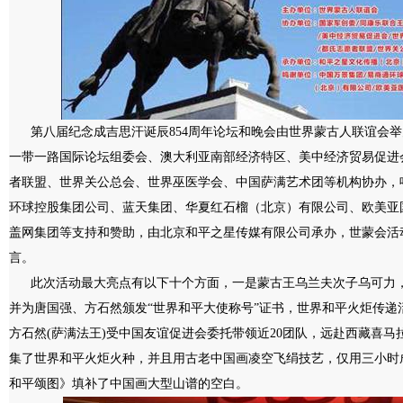
第八届纪念成吉思汗诞辰854周年论坛和晚会由世界蒙古人联谊会举
一带一路国际论坛组委会、澳大利亚南部经济特区、美中经济贸易促进
者联盟、世界关公总会、世界巫医学会、中国萨满艺术团等机构协办，
环球控股集团公司、蓝天集团、华夏红石榴（北京）有限公司、欧美亚
盖网集团等支持和赞助，由北京和平之星传媒有限公司承办，世蒙会活
言。
此次活动最大亮点有以下十个方面，一是蒙古王乌兰夫次子乌可力，
并为唐国强、方石然颁发“世界和平大使称号”证书，世界和平火炬传递活动
方石然(萨满法王)受中国友谊促进会委托带领近20团队，远赴西藏喜
集了世界和平火炬火种，并且用古老中国画凌空飞绢技艺，仅用三小时成
和平颂图》填补了中国画大型山谱的空白。