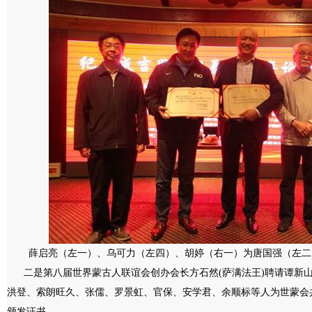
薛启亮（左一）、乌可力（左四）、胡婷（右一）为唐国强（左二
二是第八届世界蒙古人联谊会创办会长方石然(萨满法王)聘请谭新
洪登、索朗旺久、张儒、罗景虹、官保、安学君、余顺标等人为世蒙会
颁发证书。