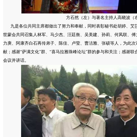
方石然（左）与著名主持人高晓波（
九是各位共同主席都做出了努力和奉献，同时表彰秘书处胡婷、艾莎
世蒙会共同召集人林军、马少杰、汪廷衡、吴美建、孙莉、何凤联、傅
力庚、阿康齐白石再传弟子、陈佳、卢莹、曹洁雅、张硕等人，为此次
献；感谢“萨满文化”群、“喜马拉雅珠峰论坛”群的参与和关注；感谢
会议并讲话。