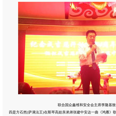
联合国众鑫维和安全会主席李隆基致
四是方石然(萨满法王)在斯琴高娃亲弟弟张建中安达一曲《鸿雁》