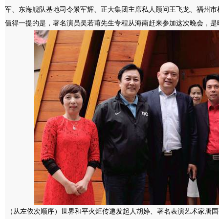
军、东海舰队基地司令景军辉、正大集团主席私人顾问王飞龙、福州市
值得一提的是，著名演员吴若甫先生专程从海南赶来参加这次晚会，是
（从左依次顺序）世界和平火炬传递发起人胡婷、著名表演艺术家唐国