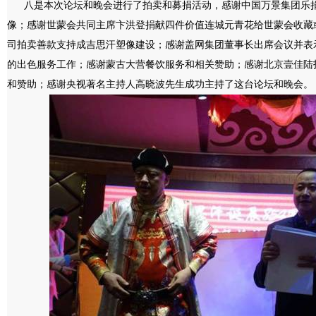
八是本次论坛和晚会进行了拍卖和募捐活动，感谢中国万景集团乐捐
像；感谢世蒙会共同主席卞洪登捐献四件价值连城元青花给世蒙会收藏
司拍卖善款支持成吉思汗塑像建设；感谢盖网集团董事长出席会议并表
的出色服务工作；感谢蒙古大营餐饮服务和相关赞助；感谢北京壹佳陆
和赞助；感谢央视著名主持人高晓波先生成功主持了这台论坛和晚会。