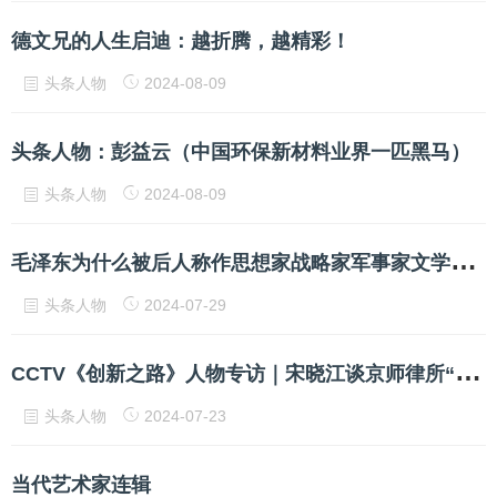
德文兄的人生启迪：越折腾，越精彩！
头条人物
2024-08-09
头条人物：彭益云（中国环保新材料业界一匹黑马）
头条人物
2024-08-09
毛
泽东为什么被后人称作思想家战略家军事家文学家诗人
头条人物
2024-07-29
C
CTV《创新之路》人物专访｜宋晓江谈京师律所“三十年峥嵘岁月”
头条人物
2024-07-23
当代艺术家连辑