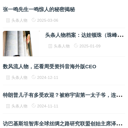
张一鸣先生一鸣惊人的秘密揭秘
头条人物
2025-03-06
头
条人物档案：达娃顿珠（珠峰冰川创始人）
头条人物
2025-01-09
数风流人物，还看周受资抖音海外版CEO
头条人物
2024-12-11
特
朗普儿子有多受欢迎？被称宇宙第一太子爷，连亲爹都甘拜下风
头条人物
2024-11-11
访
巴基斯坦智库全球丝绸之路研究联盟创始主席泽米尔·阿万