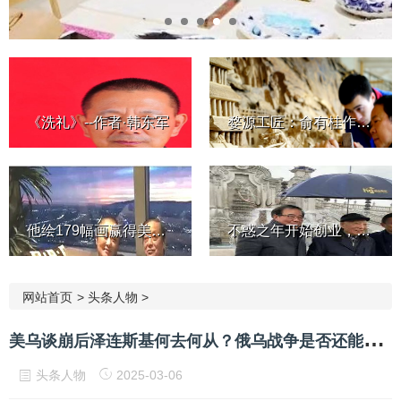
《洗礼》--作者·韩东军
婺源工匠：俞有桂作品欣赏
他绘179幅画赢得美女芳心，她...
不惑之年开始创业，84岁仍不...
网站首页
>
头条人物
>
美
乌谈崩后泽连斯基何去何从？俄乌战争是否还能实现停火？
头条人物
2025-03-06