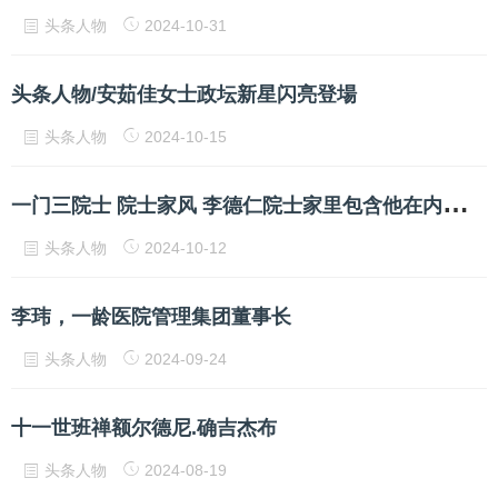
头条人物
2024-10-31
头条人物/安茹佳女士政坛新星闪亮登場
头条人物
2024-10-15
一
门三院士 院士家风 李德仁院士家里包含他在内一共有三位院士
头条人物
2024-10-12
李玮，一龄医院管理集团董事长
头条人物
2024-09-24
十一世班禅额尔德尼.确吉杰布
头条人物
2024-08-19