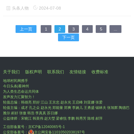
头条人物
2024-07-08
上一页
1
2
3
4
5
...
下一页
关于我们
版权声明
联系我们
友情链接
收费标准
地球村民网携手
今日头条|看神州
为人类生态命运共同体
发声发力汇聚智力！
轮值总编：韩雄亮 郑好 江山 王京忠 赵永光 王启峰 刘亚娜 张爱
轮值主编：成才 孔之众 赵永光 郑能量 郑爽 李婉儿 王勇盛 锡林夫 张旭辉 陶德巴
雅尔 郝好 张傲 韩浩 李真真 苏日娜
公益律师：宋晓江 韩英伟 赵大瑩 梁睿悦 李鹏 韩秀芳 陈维 郝萍
工信部备案号：
京ICP备12040065号-1
公安部备案号：
京公网安备11010502038197号