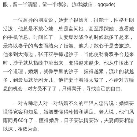
眼，留一半清醒，留一半糊涂。(加我微信：qgqxde)
一位离异的朋友说，她妻子很漂亮，很能干，性格开朗
活泼，他总是不放心她，总是盘问她，甚至跟踪她，查看她
的手机信息。时间长了，夫妻爆发战争的时候就多了起来，
最终以妻子的离去而结束了婚姻。他为了散心于是去旅游。
他来到大海边，张开双手捧起沙子，当他使劲将双手合起来
时，沙子就从指缝中流出来，变得越来越少。他从中悟出了
一个道理，婚姻，就像手里的沙子，握得越紧，流出的就越
多，到最后就所剩无几。他把妻子看得太紧了，不给对方喘
息的机会，对方受不了了，只得离开，寻找自己的自由。
一对古稀老人对一对结婚不久的年轻人忠告说：婚姻要
懂得宽容和知足，婚姻要懂得珍惜和满足。老人说，他们风
雨同舟60年了，懂得婚后，日子要淡情要浓，夫妻间要相濡
以沫，相依为命。