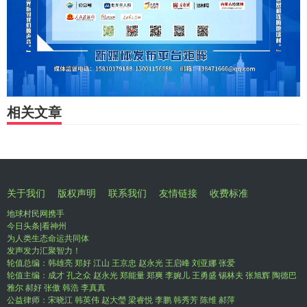
相关文章
关于我们
版权声明
联系我们
友情链接
收费标准
地球村民网携手
今日头条|看神州
为人类生态命运共同体
发声发力汇聚智力！
轮值总编：韩雄亮 郑好 江山 王京忠 赵永光 王启峰 刘亚娜 张爱
轮值主编：成才 孔之众 赵永光 郑能量 郑爽 李婉儿 王勇盛 锡林夫 张旭辉 陶德巴
雅尔 郝好 张傲 韩浩 李真真
公益律师：宋晓江 韩英伟 赵大瑩 梁睿悦 李鹏 韩秀芳 陈维 郝萍