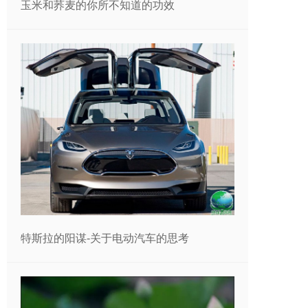
玉米和荞麦的你所不知道的功效
特斯拉的阳谋-关于电动汽车的思考