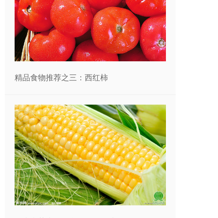
精品食物推荐之三：西红柿