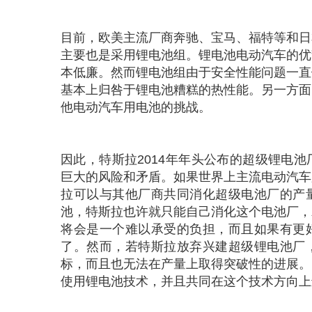
目前，欧美主流厂商奔驰、宝马、福特等和日
主要也是采用锂电池组。锂电池电动汽车的优
本低廉。然而锂电池组由于安全性能问题一直
基本上归咎于锂电池糟糕的热性能。另一方面
他电动汽车用电池的挑战。
因此，特斯拉2014年年头公布的超级锂电
巨大的风险和矛盾。如果世界上主流电动汽车
拉可以与其他厂商共同消化超级电池厂的产
池，特斯拉也许就只能自己消化这个电池厂，
将会是一个难以承受的负担，而且如果有更
了。然而，若特斯拉放弃兴建超级锂电池厂
标，而且也无法在产量上取得突破性的进展。
使用锂电池技术，并且共同在这个技术方向上