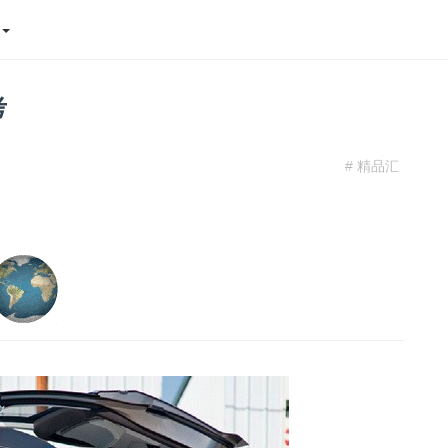
态
考
# 精品汇