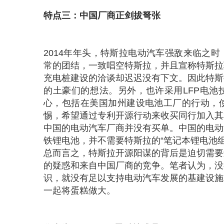
特点三：中国厂商正剑拔弩张
2014年年头，特斯拉电动汽车强敌来临之
常的团结，一致唱空特斯拉，并且宣称特斯拉
充电桩建设的洽谈却迟迟没有下文。因此特斯
的土豪们的想法。另外，也许采用LFP电池
心，包括在美国加州建设电池工厂的行动，使
惕，希望通过专利开源行动来收买同行加入其
中国的电动汽车厂商并没有买单。中国的电动
铁锂电池，并不需要特斯拉的“笔记本锂电池组
总而言之，特斯拉开源阳谋的背后是迫切需要
的疑惑和来自中国厂商的竞争。笔者认为，没
识，就没有足以支持电动汽车发展的基建设施
一起将蛋糕做大。