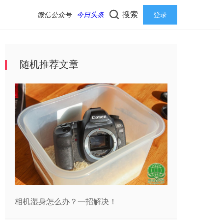
搜索
微信公众号
今日头条
登录
随机推荐文章
相机湿身怎么办？一招解决！