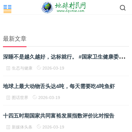
最新文章
深
睡不是越久越好，达标就行。 #国家卫生健康委新闻发布会 #深度睡眠#渐进式放松练习
生态与健康
2026-03-19
地球上最大动物舌头达4吨，每天需要吃4吨鱼虾
图话世界
2026-03-19
十四五时期国家共同富裕发展指数评价比对报告
新媒体头条
2026-03-19