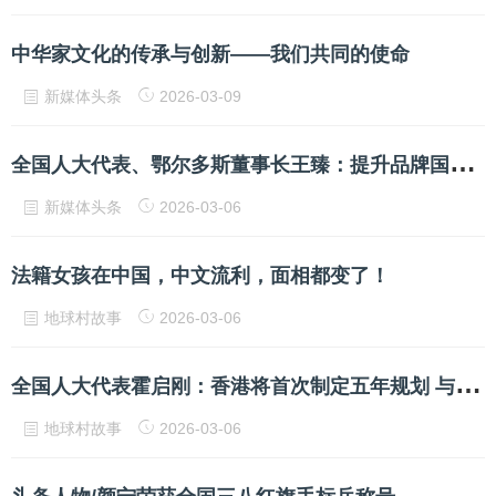
中华家文化的传承与创新——我们共同的使命
新媒体头条
2026-03-09
全
国人大代表、鄂尔多斯董事长王臻：提升品牌国际竞争力 实现从“规模领先”到“价值领先”
新媒体头条
2026-03-06
法籍女孩在中国，中文流利，面相都变了！
地球村故事
2026-03-06
全
国人大代表霍启刚：香港将首次制定五年规划 与国家发展吻合
地球村故事
2026-03-06