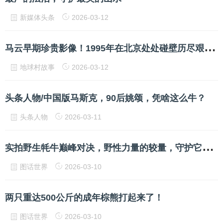
新媒体头条
2026-03-12
马
云早期珍贵影像！1995年在北京处处碰壁历尽艰辛，眼含泪水
地球村故事
2026-03-12
头条人物/中国版马斯克，90后姚颂，凭啥这么牛？
头条人物
2026-03-11
实
拍野生牦牛巅峰对决，野性力量的较量，守护它们的自然战场
图话世界
2026-03-10
两只重达500公斤的成年棕熊打起来了！
图话世界
2026-03-10