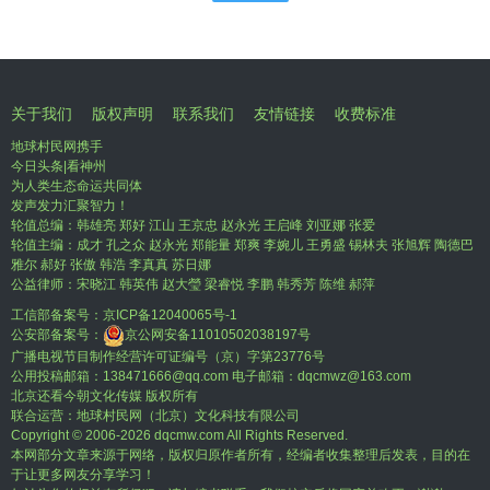
关于我们
版权声明
联系我们
友情链接
收费标准
地球村民网携手
今日头条|看神州
为人类生态命运共同体
发声发力汇聚智力！
轮值总编：韩雄亮 郑好 江山 王京忠 赵永光 王启峰 刘亚娜 张爱
轮值主编：成才 孔之众 赵永光 郑能量 郑爽 李婉儿 王勇盛 锡林夫 张旭辉 陶德巴
雅尔 郝好 张傲 韩浩 李真真 苏日娜
公益律师：宋晓江 韩英伟 赵大瑩 梁睿悦 李鹏 韩秀芳 陈维 郝萍
工信部备案号：
京ICP备12040065号-1
公安部备案号：
京公网安备11010502038197号
广播电视节目制作经营许可证编号（京）字第23776号
公用投稿邮箱：138471666@qq.com 电子邮箱：dqcmwz@163.com
北京还看今朝文化传媒 版权所有
联合运营：地球村民网（北京）文化科技有限公司
Copyright © 2006-
2026 dqcmw.com All Rights Reserved.
本网部分文章来源于网络，版权归原作者所有，经编者收集整理后发表，目的在
于让更多网友分享学习！