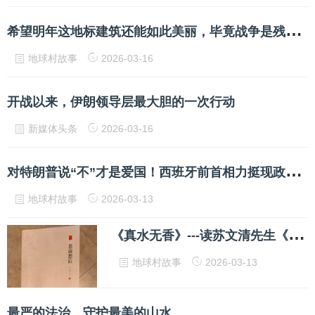
希
望明年这地标建筑还能如此美丽，毕竟战争是残酷的！#迪拜#
地球村故事
2026-03-16
开战以来，伊朗领导层最大胆的一次行动
新媒体头条
2026-03-16
对
特朗普说“不”才是爱国！西班牙前首相力挺现政府 现场数次爆发热烈掌声
地球村故事
2026-03-13
《
真水无香》---读苏文清先生《思前想后》
地球村故事
2026-03-13
最严的法治，守护最美的山水