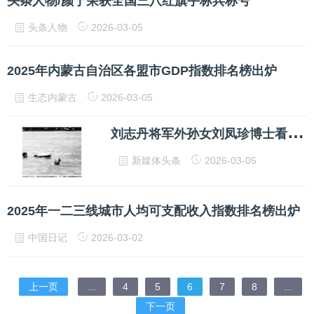
头条人物/颜宁荣获全国三八红旗手标兵称号
头条人物
2026-03-05
2025年内蒙古自治区各盟市GDP指数排名榜出炉
生态内蒙古
2026-03-05
刘
志丹将军外孙女刘凤珍博士看望原8341部队副政委
新媒体头条
2026-03-05
2025年一二三线城市人均可支配收入指数排名榜出炉
中国日记
2026-03-02
上一页
...
4
5
6
7
8
...
下一页