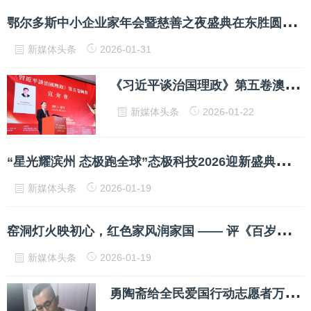
鄂
尔多斯中小企业家年会暨慈善之夜盛典在东胜圆满举办
新媒体头条
2026-01-31
《
习近平谈治国理政》第五卷澳门横琴宣介会成功举办
新媒体头条
2026-01-22
“
星光耀滨州 态极跑全球”态极科技2026迎新盛典圆满举行科技与爱国情怀共铸品牌新篇章
新媒体头条
2026-01-19
窑
洞灯火映初心，红色家风润家国 —— 评《百岁老红军王功昌》
新媒体头条
2026-01-19
勇
陶斋给全民爱国行动志愿者万里行捐赠原矿朱泥壶