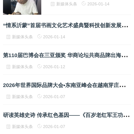
新媒体头条
2026-01-14
“
情系沂蒙”首届书画文化艺术盛典暨科技创新发展大会在京召开
新媒体头条
2026-01-14
第
110届巴博会在三亚颁奖 华商论坛共商品牌出海与自贸港机遇
新媒体头条
2026-01-12
2
026年世界国际品牌大会•东南亚峰会在越南芽庄盛大揭牌 共启品牌经济新篇章
新媒体头条
2026-01-07
研
读英雄史诗 传承红色基因——《百岁老红军王功昌》新书研讨暨红军精神传承座谈会
新媒体头条
2026-01-07