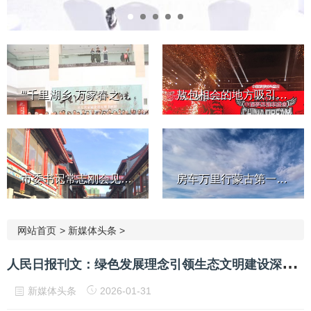
“‘千里湖乡·万家春之荆楚！’—...
敖包相会的地方吸引世界目光...
市委书记常志刚会见香港铜锣...
房车万里行蒙古第一站：塞音...
网站首页
>
新媒体头条
>
人
民日报刊文：绿色发展理念引领生态文明建设深刻变革
新媒体头条
2026-01-31